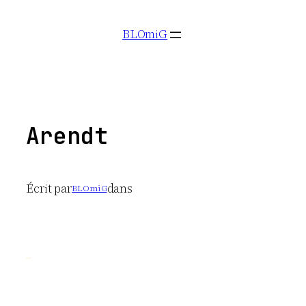
Aller
BLOmiG
au
contenu
Arendt
Écrit par
dans
BLOmiG