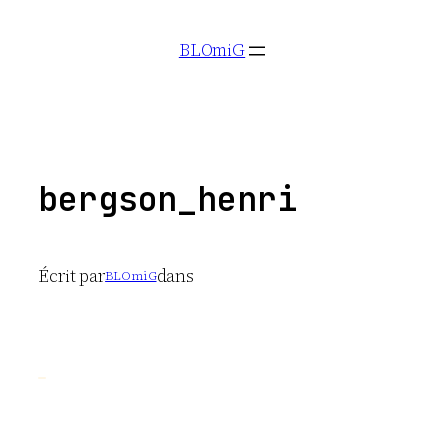
Aller
BLOmiG
au
contenu
bergson_henri
Écrit par
dans
BLOmiG