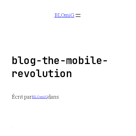
Aller
BLOmiG
au
contenu
blog-the-mobile-
revolution
Écrit par
dans
BLOmiG