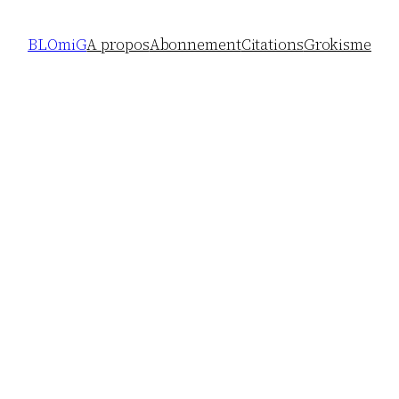
BLOmiG
A propos
Abonnement
Citations
Grokisme