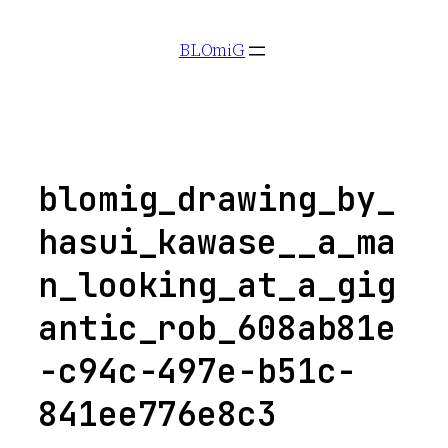
Aller
BLOmiG
au
contenu
blomig_drawing_by_
hasui_kawase__a_ma
n_looking_at_a_gig
antic_rob_608ab81e
-c94c-497e-b51c-
841ee776e8c3