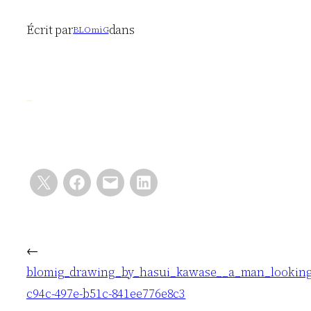
Écrit par
dans
BLOmiG
←
blomig_drawing_by_hasui_kawase__a_man_looking_
c94c-497e-b51c-841ee776e8c3