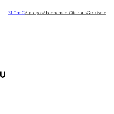
BLOmiG
A propos
Abonnement
Citations
Grokisme
u