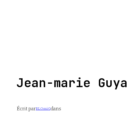
Aller
au
contenu
Jean-marie Guya
Écrit par
dans
BLOmiG