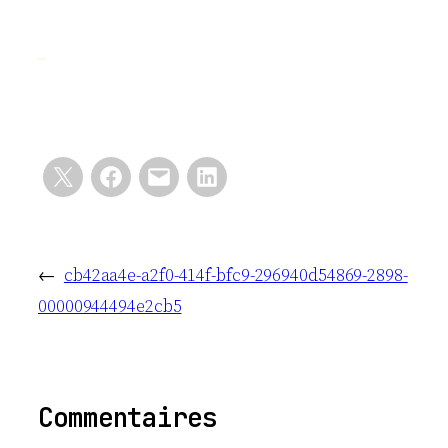
←
cb42aa4e-a2f0-414f-bfc9-296940d54869-2898-
00000944494e2cb5
Commentaires