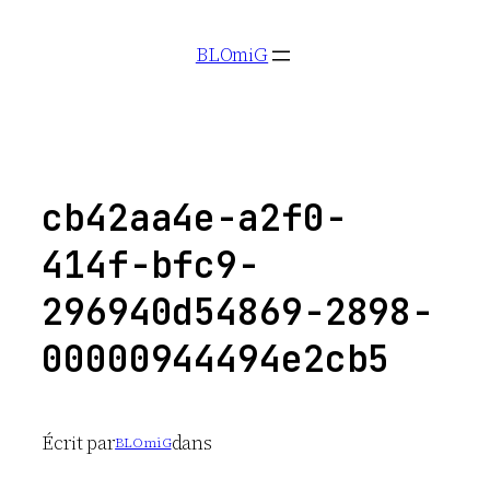
Aller
BLOmiG
au
contenu
cb42aa4e-a2f0-
414f-bfc9-
296940d54869-2898-
00000944494e2cb5
Écrit par
dans
BLOmiG