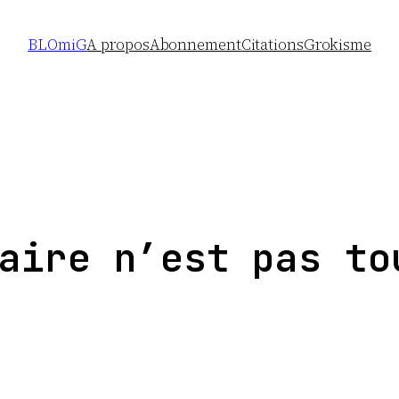
BLOmiG
A propos
Abonnement
Citations
Grokisme
aire n’est pas to