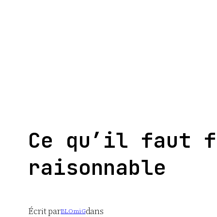
Aller
au
contenu
Ce qu’il faut f
raisonnable
Écrit par
dans
BLOmiG