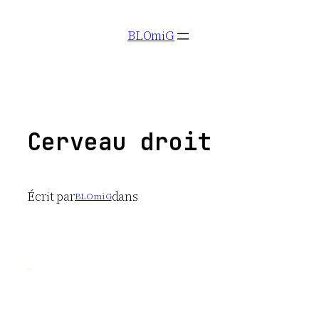
Aller
BLOmiG
au
contenu
Cerveau droit
Écrit par
dans
BLOmiG