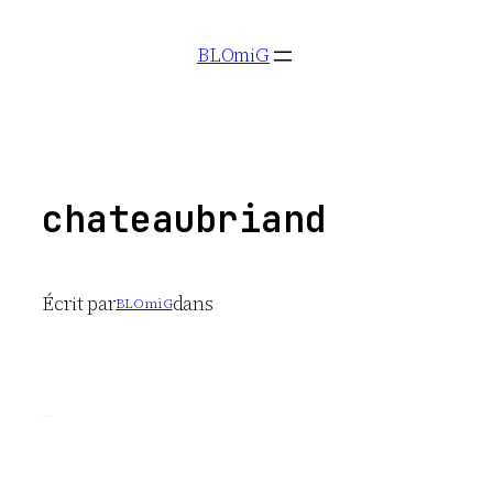
Aller
BLOmiG
au
contenu
chateaubriand
Écrit par
dans
BLOmiG