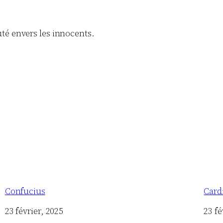
té envers les innocents.
Confucius
Card
Date
23 février, 2025
Date
23 fé