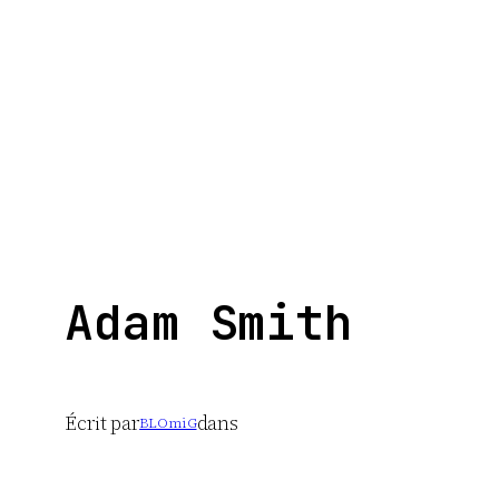
Aller
au
contenu
Adam Smith
Écrit par
dans
BLOmiG