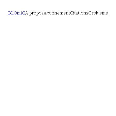
BLOmiG
A propos
Abonnement
Citations
Grokisme