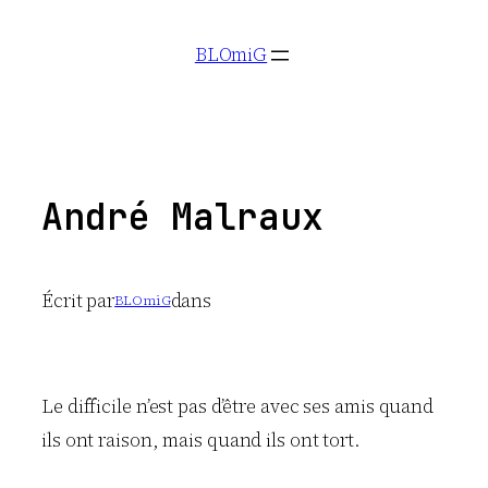
Aller
BLOmiG
au
contenu
André Malraux
Écrit par
dans
BLOmiG
Le difficile n’est pas d’être avec ses amis quand
ils ont raison, mais quand ils ont tort.