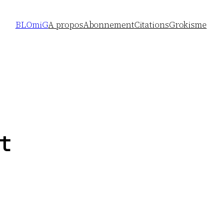
BLOmiG
A propos
Abonnement
Citations
Grokisme
t