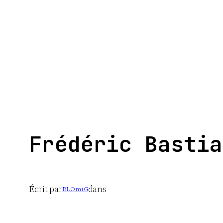
Aller
au
contenu
Frédéric Bastia
Écrit par
dans
BLOmiG