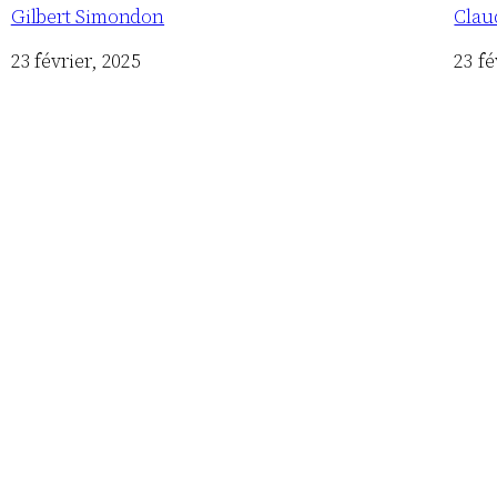
Gilbert Simondon
Clau
Date
23 février, 2025
Date
23 fé