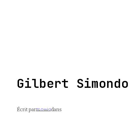
Aller
au
contenu
Gilbert Simondo
Écrit par
dans
BLOmiG