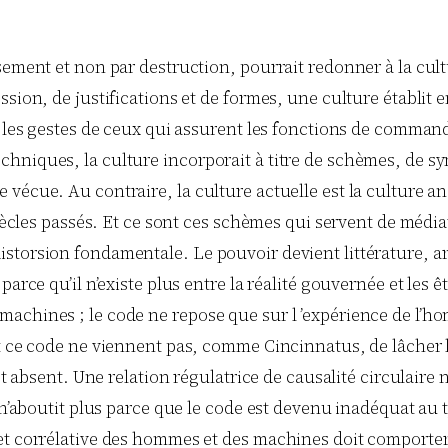
sement et non par destruction, pourrait redonner à la cultu
ession, de justifications et de formes, une culture établi
e les gestes de ceux qui assurent les fonctions de comman
hniques, la culture incorporait à titre de schèmes, de sym
e vécue. Au contraire, la culture actuelle est la cultu
siècles passés. Et ce sont ces schèmes qui servent de médi
storsion fondamentale. Le pouvoir devient littérature, ar
parce qu’il n’existe plus entre la réalité gouvernée et les
achines ; le code ne repose que sur l ’expérience de l’ho
ent ce code ne viennent pas, comme Cincinnatus, de lâche
t absent. Une relation régulatrice de causalité circulaire ne
 n’aboutit plus parce que le code est devenu inadéquat au 
 et corrélative des hommes et des machines doit comport