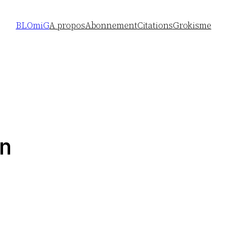
BLOmiG
A propos
Abonnement
Citations
Grokisme
n