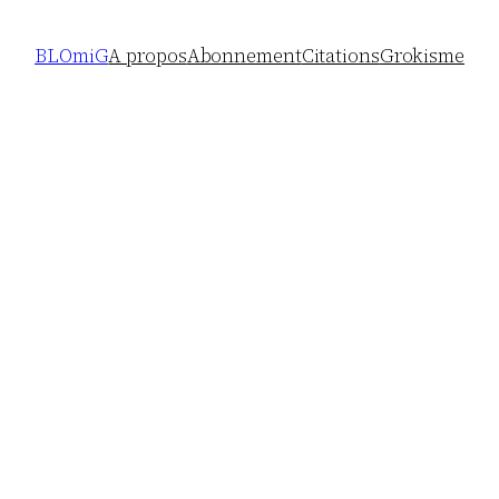
BLOmiG
A propos
Abonnement
Citations
Grokisme