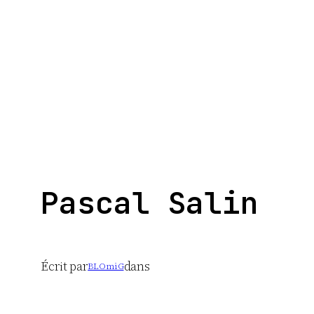
Aller
au
contenu
Pascal Salin
Écrit par
dans
BLOmiG