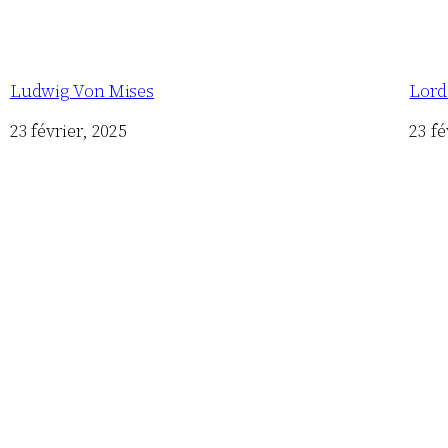
Ludwig Von Mises
Lord
Date
23 février, 2025
Date
23 fé