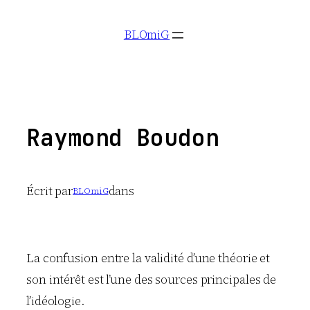
Aller
BLOmiG
au
contenu
Raymond Boudon
Écrit par
dans
BLOmiG
La confusion entre la validité d’une théorie et
son intérêt est l’une des sources principales de
l’idéologie.