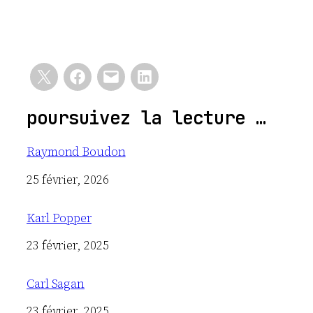
poursuivez la lecture …
Raymond Boudon
Date
25 février, 2026
Karl Popper
Date
23 février, 2025
Carl Sagan
Date
23 février, 2025