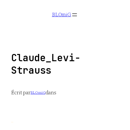
Aller
BLOmiG
au
contenu
Claude_Levi-
Strauss
Écrit par
dans
BLOmiG