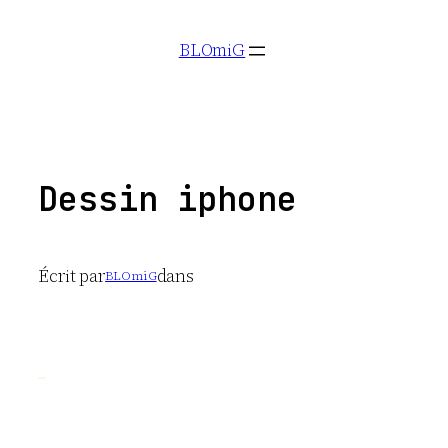
Aller
BLOmiG
au
contenu
Dessin iphone
Écrit par
dans
BLOmiG