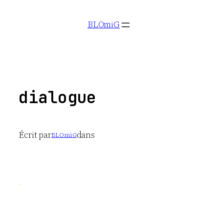
Aller
BLOmiG
au
contenu
dialogue
Écrit par
dans
BLOmiG