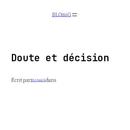
Aller
BLOmiG
au
contenu
Doute et décision
Écrit par
dans
BLOmiG