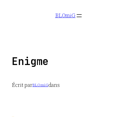
Aller
BLOmiG
au
contenu
Enigme
Écrit par
dans
BLOmiG