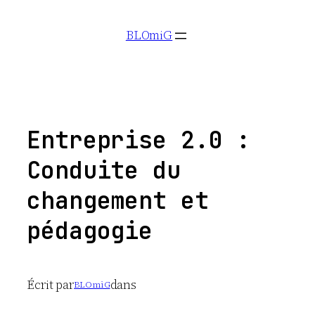
Aller
BLOmiG
au
contenu
Entreprise 2.0 :
Conduite du
changement et
pédagogie
Écrit par
dans
BLOmiG