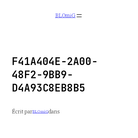
Aller
BLOmiG
au
contenu
F41A404E-2A00-
48F2-9BB9-
D4A93C8EB8B5
Écrit par
dans
BLOmiG