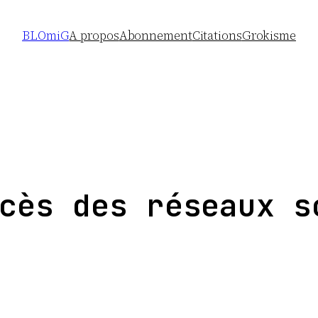
BLOmiG
A propos
Abonnement
Citations
Grokisme
cès des réseaux s