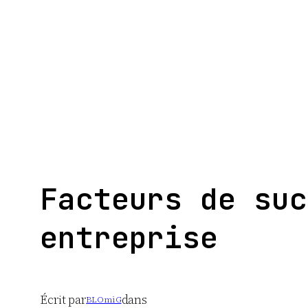
Aller
au
contenu
Facteurs de suc
entreprise
Écrit par
dans
BLOmiG