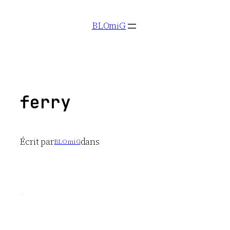
Aller
BLOmiG
au
contenu
ferry
Écrit par
dans
BLOmiG