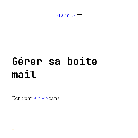
Aller
BLOmiG
au
contenu
Gérer sa boite
mail
Écrit par
dans
BLOmiG