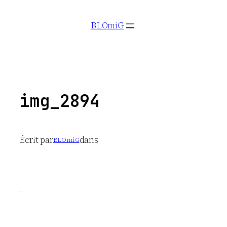
Aller
BLOmiG
au
contenu
img_2894
Écrit par
dans
BLOmiG