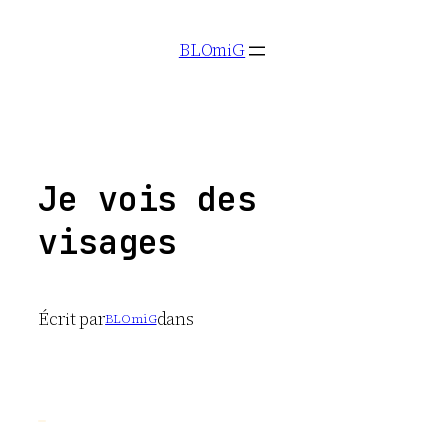
Aller
BLOmiG
au
contenu
Je vois des
visages
Écrit par
dans
BLOmiG