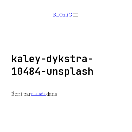
Aller
BLOmiG
au
contenu
kaley-dykstra-
10484-unsplash
Écrit par
dans
BLOmiG