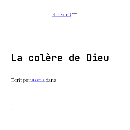
Aller
BLOmiG
au
contenu
La colère de Dieu
Écrit par
dans
BLOmiG