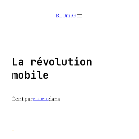
Aller
BLOmiG
au
contenu
La révolution
mobile
Écrit par
dans
BLOmiG