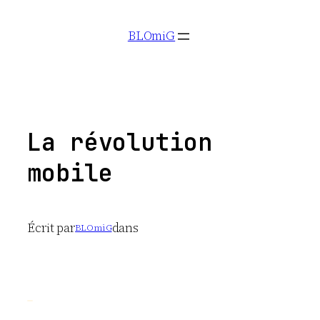
Aller
BLOmiG
au
contenu
La révolution
mobile
Écrit par
dans
BLOmiG