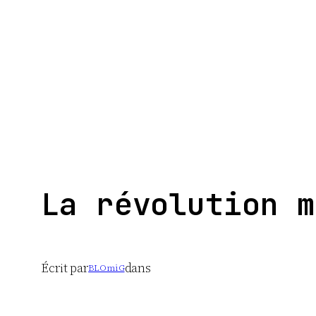
Aller
au
contenu
La révolution m
Écrit par
dans
BLOmiG