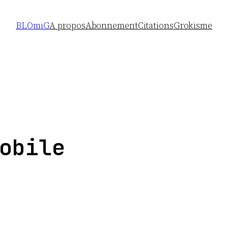
BLOmiG
A propos
Abonnement
Citations
Grokisme
obile