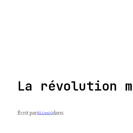
Aller
au
contenu
La révolution m
Écrit par
dans
BLOmiG