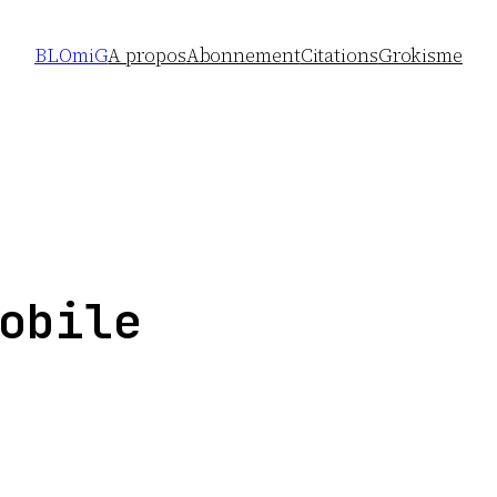
BLOmiG
A propos
Abonnement
Citations
Grokisme
obile