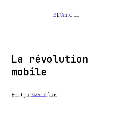
Aller
BLOmiG
au
contenu
La révolution
mobile
Écrit par
dans
BLOmiG