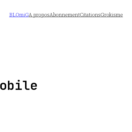
BLOmiG
A propos
Abonnement
Citations
Grokisme
obile