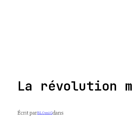
Aller
au
contenu
La révolution m
Écrit par
dans
BLOmiG