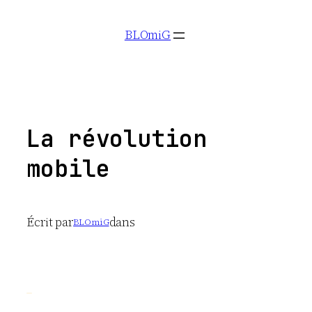
Aller
BLOmiG
au
contenu
La révolution
mobile
Écrit par
dans
BLOmiG