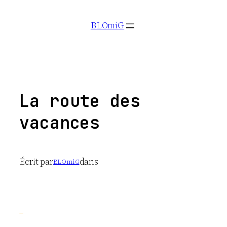
Aller
BLOmiG
au
contenu
La route des
vacances
Écrit par
dans
BLOmiG