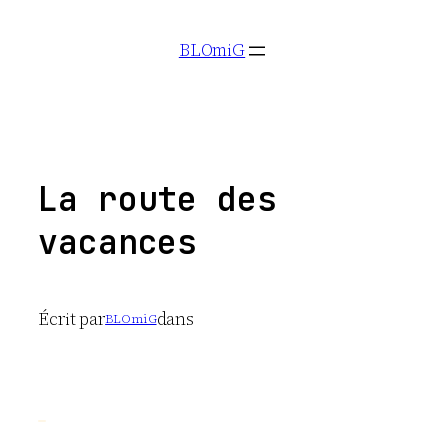
Aller
BLOmiG
au
contenu
La route des
vacances
Écrit par
dans
BLOmiG