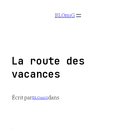
Aller
BLOmiG
au
contenu
La route des
vacances
Écrit par
dans
BLOmiG