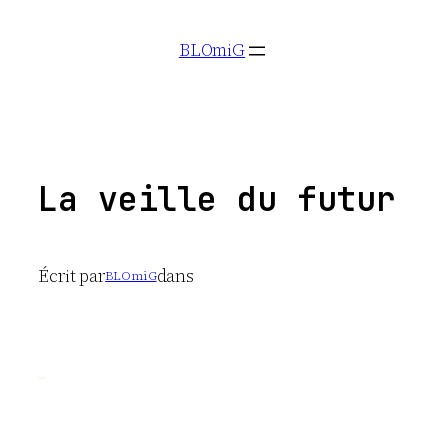
Aller
BLOmiG
au
contenu
La veille du futur
Écrit par
dans
BLOmiG