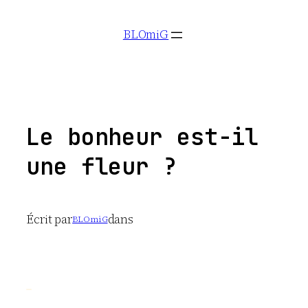
Aller
BLOmiG
au
contenu
Le bonheur est-il
une fleur ?
Écrit par
dans
BLOmiG