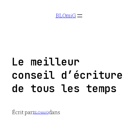
Aller
BLOmiG
au
contenu
Le meilleur
conseil d’écriture
de tous les temps
Écrit par
dans
BLOmiG