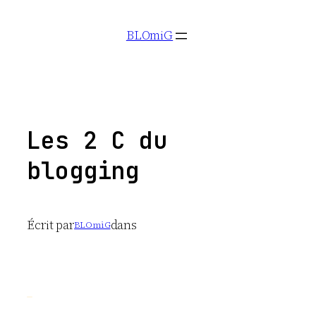
Aller
BLOmiG
au
contenu
Les 2 C du
blogging
Écrit par
dans
BLOmiG