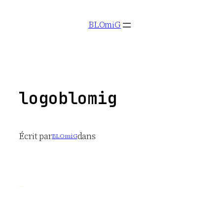
Aller
BLOmiG
au
contenu
logoblomig
Écrit par
dans
BLOmiG