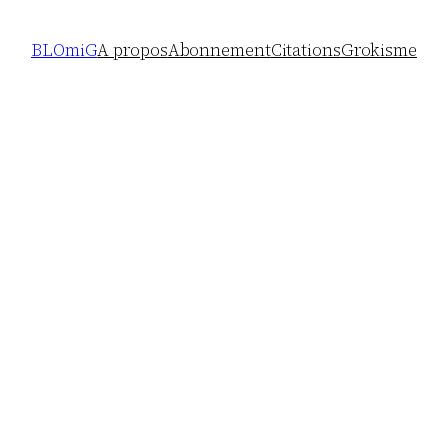
BLOmiG
A propos
Abonnement
Citations
Grokisme