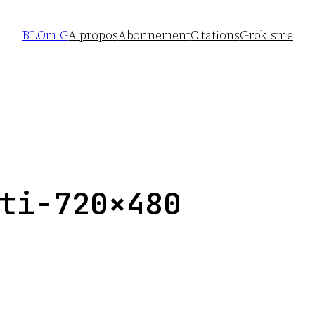
BLOmiG
A propos
Abonnement
Citations
Grokisme
ti-720×480