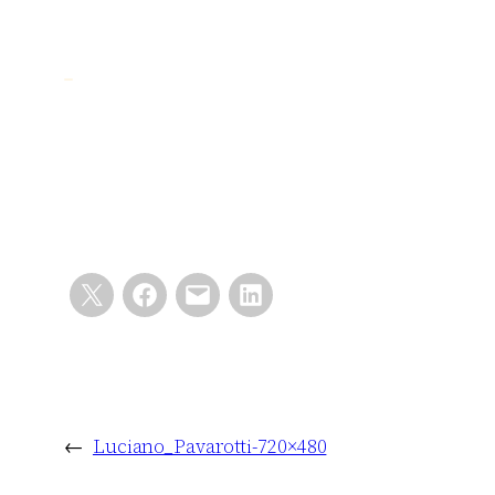
←
Luciano_Pavarotti-720×480