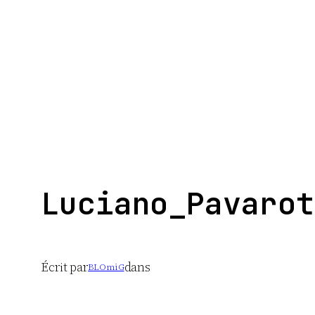
Aller
au
contenu
Luciano_Pavarot
Écrit par
dans
BLOmiG