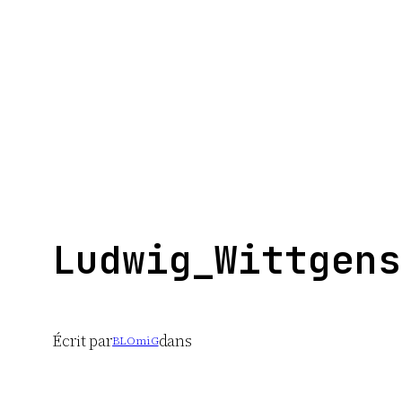
Aller
au
contenu
Ludwig_Wittgens
Écrit par
dans
BLOmiG