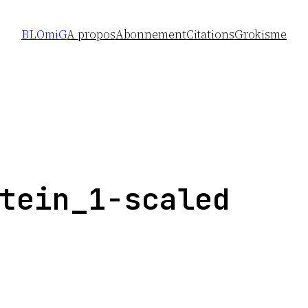
BLOmiG
A propos
Abonnement
Citations
Grokisme
tein_1-scaled