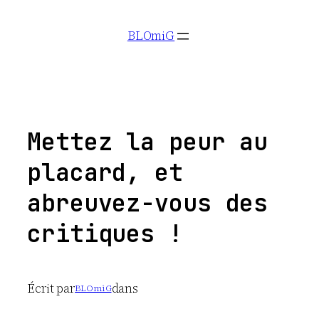
Aller
BLOmiG
au
contenu
Mettez la peur au
placard, et
abreuvez-vous des
critiques !
Écrit par
dans
BLOmiG