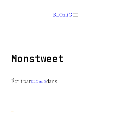
Aller
BLOmiG
au
contenu
Monstweet
Écrit par
dans
BLOmiG